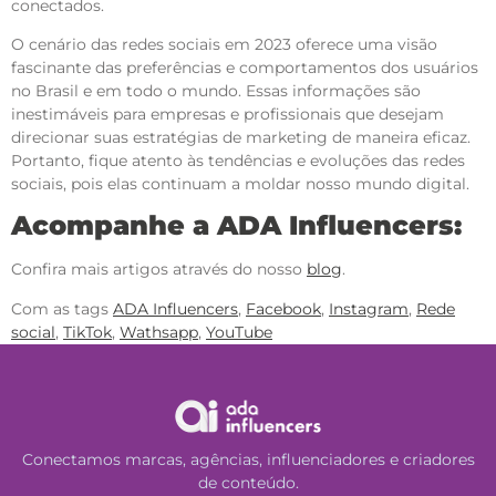
conectados.
O cenário das redes sociais em 2023 oferece uma visão
fascinante das preferências e comportamentos dos usuários
no Brasil e em todo o mundo. Essas informações são
inestimáveis para empresas e profissionais que desejam
direcionar suas estratégias de marketing de maneira eficaz.
Portanto, fique atento às tendências e evoluções das redes
sociais, pois elas continuam a moldar nosso mundo digital.
Acompanhe a ADA Influencers:
Confira mais artigos através do nosso
blog
.
Com as tags
ADA Influencers
,
Facebook
,
Instagram
,
Rede
social
,
TikTok
,
Wathsapp
,
YouTube
Conectamos marcas, agências, influenciadores e criadores
de conteúdo.